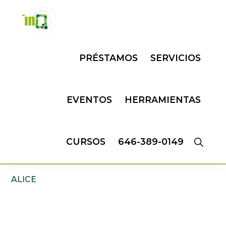
Skip
Skip
to
to
primary
main
INQMATIC
Centro
navigation
content
PRÉSTAMOS
SERVICIOS
de
Negocios
EVENTOS
HERRAMIENTAS
CURSOS
646-389-0149
ALICE