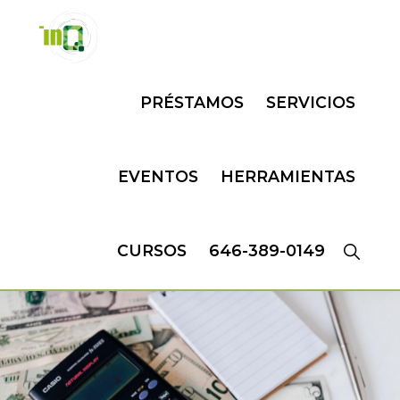
Skip
Skip
to
to
primary
main
INQMATIC
Centro
navigation
content
PRÉSTAMOS
SERVICIOS
de
Negocios
EVENTOS
HERRAMIENTAS
CURSOS
646-389-0149