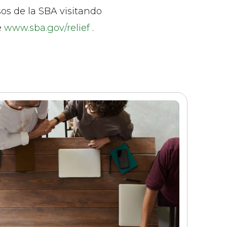
s de la SBA visitando
e
www.sba.gov/relief
.