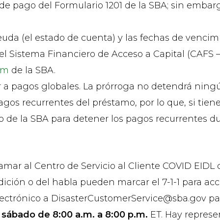
e pago del Formulario 1201 de la SBA; sin embarg
deuda (el estado de cuenta) y las fechas de venci
del Sistema Financiero de Acceso a Capital (CAFS 
fm
de la SBA.
a pagos globales. La prórroga no detendrá ningú
agos recurrentes del préstamo, por lo que, si tie
o de la SBA para detener los pagos recurrentes d
amar al Centro de Servicio al Cliente COVID EIDL 
ición o del habla pueden marcar el 7-1-1 para acc
ectrónico a DisasterCustomerService@sba.gov para
 sábado de 8:00 a.m. a 8:00 p.m.
ET. Hay represe