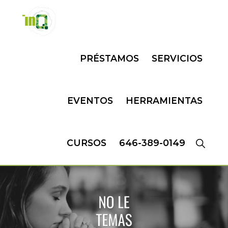
Skip
Skip
to
to
primary
main
INQMATIC
Centro
navigation
content
PRÉSTAMOS
SERVICIOS
de
Negocios
EVENTOS
HERRAMIENTAS
CURSOS
646-389-0149