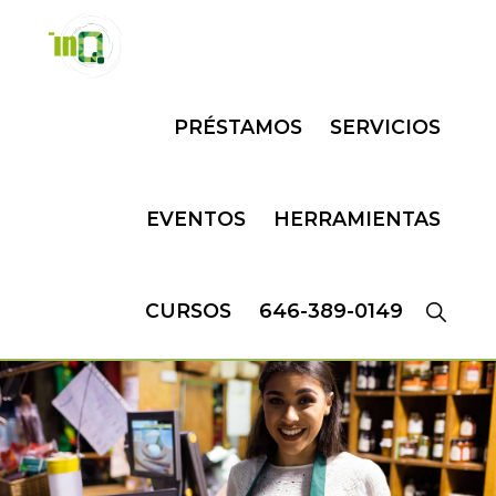
Skip
Skip
to
to
primary
main
INQMATIC
Centro
navigation
content
PRÉSTAMOS
SERVICIOS
de
Negocios
EVENTOS
HERRAMIENTAS
CURSOS
646-389-0149