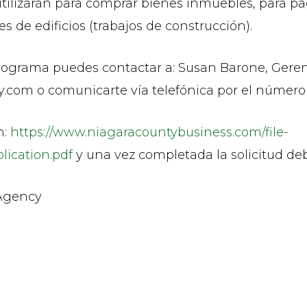
tilizarán para comprar bienes inmuebles, para pag
s de edificios (trabajos de construcción).
programa puedes contactar a: Susan Barone, Geren
.com o comunicarte vía telefónica por el número 
n:
https://www.niagaracountybusiness.com/file-
lication.pdf
y una vez completada la solicitud deb
 Agency