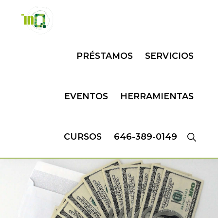
Skip
Skip
to
to
primary
main
INQMATIC
Centro
navigation
content
PRÉSTAMOS
SERVICIOS
de
Negocios
EVENTOS
HERRAMIENTAS
CURSOS
646-389-0149