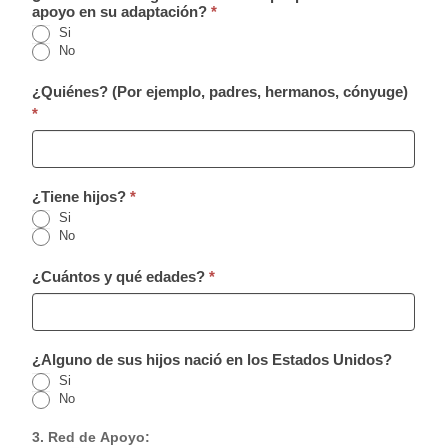
apoyo en su adaptación?
*
Si
No
¿Quiénes? (Por ejemplo, padres, hermanos, cónyuge)
*
¿Tiene hijos?
*
Si
No
¿Cuántos y qué edades?
*
¿Alguno de sus hijos nació en los Estados Unidos?
© 2026 |
Si
INQ Management & Consulting, DBA inQmatic .
No
3. Red de Apoyo: