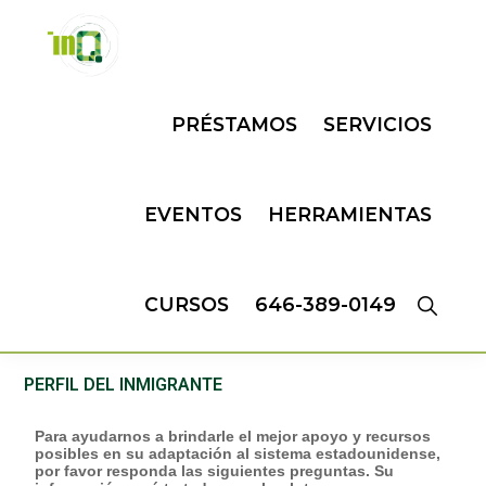
Skip
Skip
to
to
primary
main
navigation
content
INQMATIC
Centro
de
PRÉSTAMOS
SERVICIOS
Negocios
EVENTOS
HERRAMIENTAS
CURSOS
646-389-0149
PERFIL DEL INMIGRANTE
Perfil del
Para ayudarnos a brindarle el mejor apoyo y recursos
I
posibles en su adaptación al sistema estadounidense,
Inmigrante
f
por favor responda las siguientes preguntas. Su
y