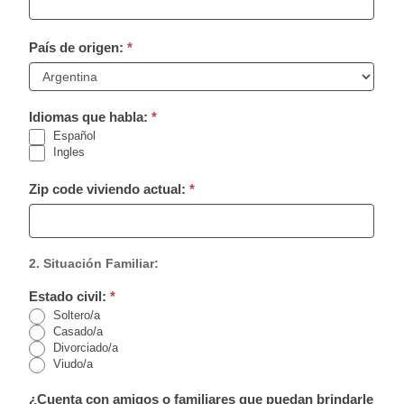
i
e
País de origen:
*
l
d
b
País
l
Idiomas que habla:
*
de
a
Español
origen:
n
Ingles
k
.
Zip code viviendo actual:
*
2. Situación Familiar:
Estado civil:
*
Soltero/a
Casado/a
Divorciado/a
Viudo/a
¿Cuenta con amigos o familiares que puedan brindarle