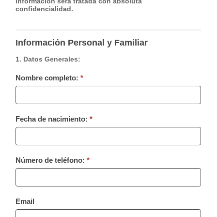
información será tratada con absoluta
confidencialidad.
o
u
a
r
Información Personal y Familiar
e
1. Datos Generales:
h
u
Nombre completo:
*
m
a
n
,
Fecha de nacimiento:
*
l
e
a
v
Número de teléfono:
*
e
t
h
i
Email
s
f