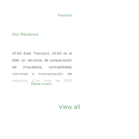
Favorite
No Reviews
ATAX East Tremont, ATAX es el
líder en servicios de preparación
de impuestos, contabilidad,
nóminas e incorporación de
negocios. ¡Con más de 1000
Read more...
ubicaciones en todo el país y en
crecimiento! ¡En ATAX, somos
más que solo números! ¿Tiene
View all
dificultades para presentar sus
© 2026 |
propios impuestos personales?
INQ Management & Consulting, DBA inQmatic .
¿No puede encontrar tiempo
QUIENES SOMOS
QUÉ NECESITAS
PRENSA
NOTICIAS
VIDEOS
para administrar las cuentas de
FOTOS
MI CUENTA
su empresa? Relajarse. ATAX está