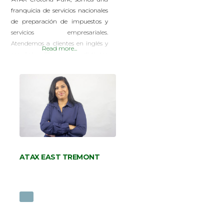
franquicia de servicios nacionales
de preparación de impuestos y
servicios empresariales.
Atendemos a clientes en inglés y
Read more...
español. Ofrecemos distintos
servicios para ayudarle con sus
finanzas personales y comerciales:
Personal tax Corp tax Seguros (
vida-salud-comercial-vehiculos)
Ya sea que necesite ayuda para
arreglar sus finanzas personales o
simplemente esté abrumado en
la gestión de las
ATAX EAST TREMONT