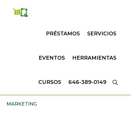
Skip
Skip
to
to
primary
main
INQMATIC
Centro
navigation
content
PRÉSTAMOS
SERVICIOS
de
Negocios
EVENTOS
HERRAMIENTAS
CURSOS
646-389-0149
MARKETING