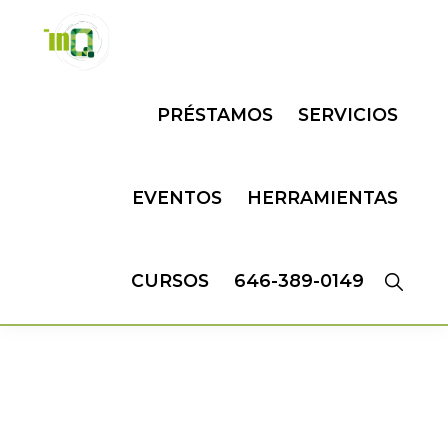
Skip
Skip
to
to
primary
main
INQMATIC
Centro
navigation
content
PRÉSTAMOS
SERVICIOS
de
Negocios
EVENTOS
HERRAMIENTAS
CURSOS
646-389-0149