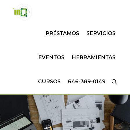
Skip
Skip
to
to
primary
main
INQMATIC
Centro
navigation
content
PRÉSTAMOS
SERVICIOS
de
Negocios
EVENTOS
HERRAMIENTAS
CURSOS
646-389-0149