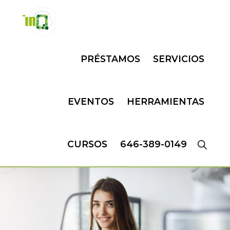
Skip
Skip
to
to
primary
main
INQMATIC
Centro
navigation
content
PRÉSTAMOS
SERVICIOS
de
Negocios
EVENTOS
HERRAMIENTAS
CURSOS
646-389-0149