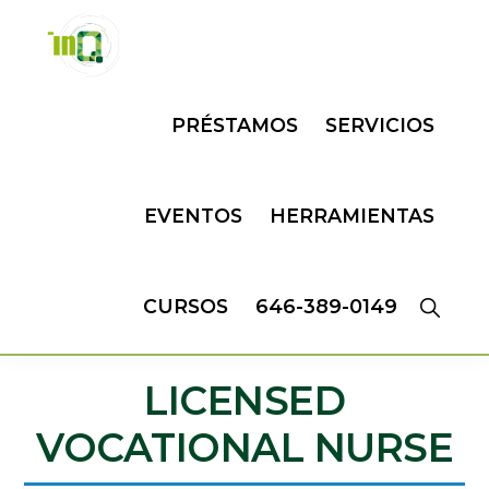
Skip
Skip
to
to
primary
main
INQMATIC
Centro
navigation
content
PRÉSTAMOS
SERVICIOS
de
Negocios
EVENTOS
HERRAMIENTAS
CURSOS
646-389-0149
LICENSED
VOCATIONAL NURSE