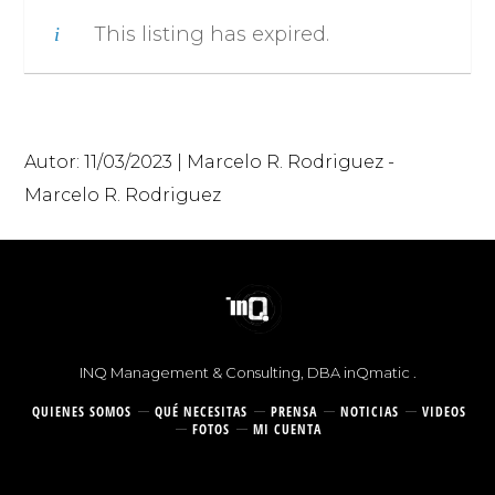
This listing has expired.
Autor:
11/03/2023
|
Marcelo R. Rodriguez
-
Marcelo R. Rodriguez
© 2026 |
INQ Management & Consulting, DBA inQmatic .
QUIENES SOMOS
QUÉ NECESITAS
PRENSA
NOTICIAS
VIDEOS
FOTOS
MI CUENTA