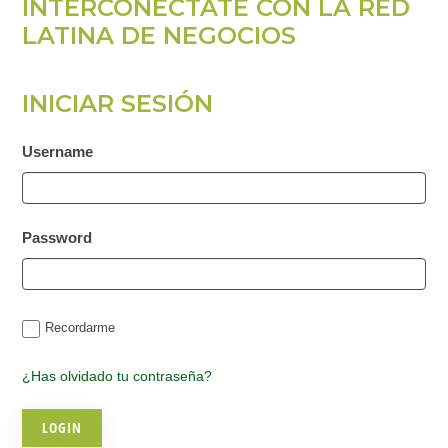
INTERCONÉCTATE CON LA RED
LATINA DE NEGOCIOS
INICIAR SESIÓN
Username
Password
Recordarme
¿Has olvidado tu contraseña?
© 2026 |
INQ Management & Consulting, DBA inQmatic .
QUIENES SOMOS
QUÉ NECESITAS
PRENSA
NOTICIAS
VIDEOS