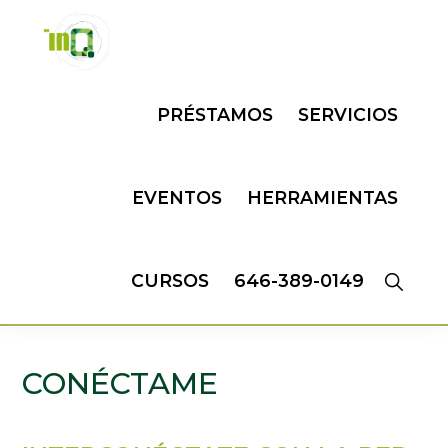
Skip
Skip
to
to
primary
main
INQMATIC
Centro
navigation
content
PRÉSTAMOS
SERVICIOS
de
Negocios
EVENTOS
HERRAMIENTAS
CURSOS
646-389-0149
CONÉCTAME