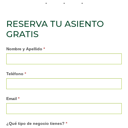
RESERVA TU ASIENTO
GRATIS
03.
Nombre y Apellido
*
Registro
para
Teléfono
*
Eventos
(Crecer
Latino,
Email
*
otros)
¿Qué tipo de negocio tienes?
*