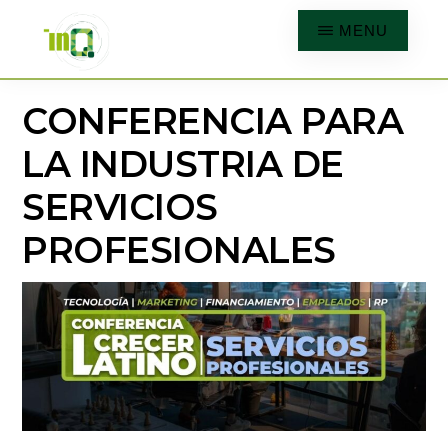
Skip
MENU
to
main
INQMATIC
Centro
CONFERENCIA PARA
content
de
LA INDUSTRIA DE
Negocios
SERVICIOS
PROFESIONALES