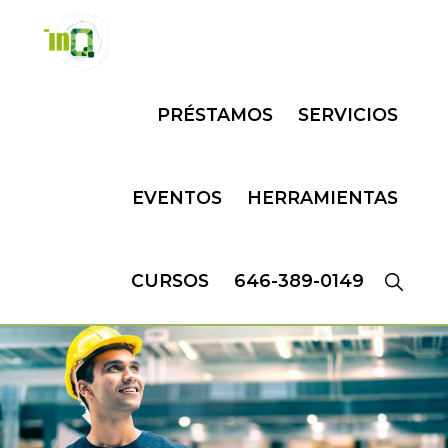
Skip
Skip
to
to
primary
main
INQMATIC
Centro
navigation
content
PRÉSTAMOS
SERVICIOS
de
Negocios
EVENTOS
HERRAMIENTAS
CURSOS
646-389-0149