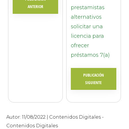
ANTERIOR
prestamistas
alternativos
solicitar una
licencia para
ofrecer
préstamos 7(a)
PUBLICACIÓN
SIGUIENTE
© 2026 |
INQ Management & Consulting, DBA inQmatic .
Autor:
11/08/2022
|
Contenidos Digitales
-
QUIENES SOMOS
QUÉ NECESITAS
PRENSA
NOTICIAS
VIDEOS
FOTOS
MI CUENTA
Contenidos Digitales