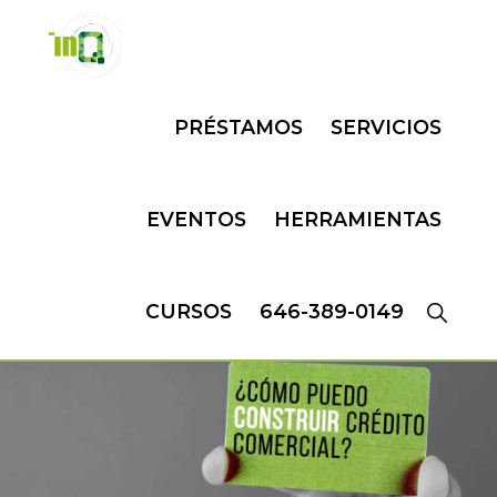
Skip
Skip
to
to
primary
main
INQMATIC
Centro
navigation
content
PRÉSTAMOS
SERVICIOS
de
Negocios
EVENTOS
HERRAMIENTAS
CURSOS
646-389-0149