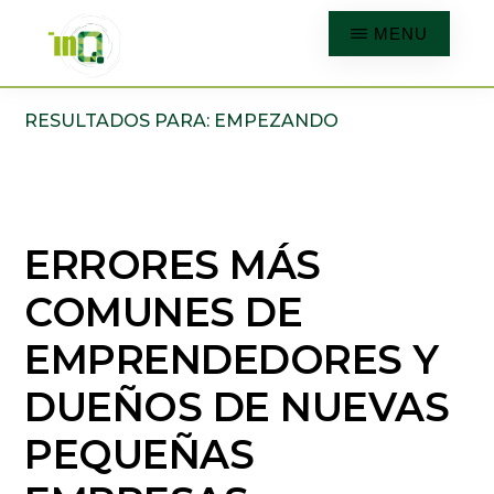
Skip
MENU
to
main
INQMATIC
Centro
RESULTADOS PARA: EMPEZANDO
content
de
Negocios
ERRORES MÁS
COMUNES DE
EMPRENDEDORES Y
DUEÑOS DE NUEVAS
PEQUEÑAS