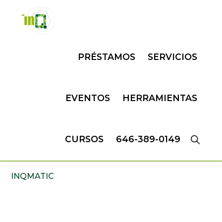
Skip
Skip
to
to
primary
main
INQMATIC
Centro
navigation
content
PRÉSTAMOS
SERVICIOS
de
Negocios
EVENTOS
HERRAMIENTAS
CURSOS
646-389-0149
INQMATIC